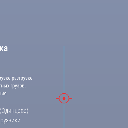
ка
узке разгрузке
тных грузов,
ния
 (Одинцово)
грузчики