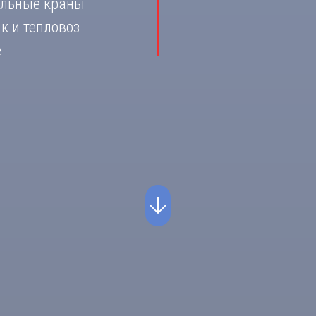
ильные краны
к и тепловоз
е